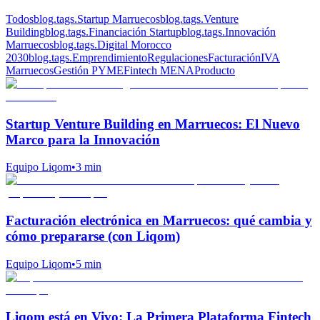
Todos
blog.tags.Startup Marruecos
blog.tags.Venture
Building
blog.tags.Financiación Startup
blog.tags.Innovación
Marruecos
blog.tags.Digital Morocco
2030
blog.tags.Emprendimiento
Regulaciones
Facturación
IVA
Marruecos
Gestión PYME
Fintech MENA
Producto
Startup Venture Building en Marruecos: El Nuevo
Marco para la Innovación
Equipo Liqom
•
3 min
Facturación electrónica en Marruecos: qué cambia y
cómo prepararse (con Liqom)
Equipo Liqom
•
5 min
Liqom está en Vivo: La Primera Plataforma Fintech